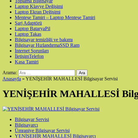
Toplama Bilgisayar
Laptop Klavye Değişimi
Laptop Ekran Değişimi
Menteşe Tamiri – Laptop Menteşe Tamiri
Şarj Adaptörü
Laptop Batarya
Pil
Laptop Takas
Bilgisayar temizliği ve bakımı
Bilgisayar Hızlandırma
SSD Ram
İnternet Sorunları
İletişim
Telefon
Kasa Tamiri
Arama:
Anasayfa
»
YENİŞEHİR MAHALLESİ Bilgisayar Servisi
YENİŞEHİR MAHALLESİ Bilgis
Bilgisayar Servisi
Bilgisayarcı
Ümraniye Bilgisayar Servisi
YENİŞEHİR MAHALLESİ Bilgisayarcı