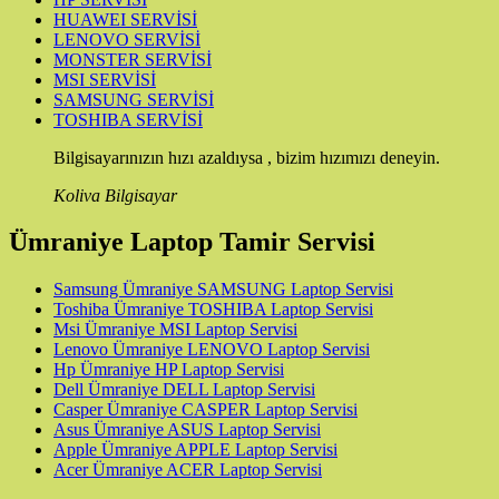
HUAWEI SERVİSİ
LENOVO SERVİSİ
MONSTER SERVİSİ
MSI SERVİSİ
SAMSUNG SERVİSİ
TOSHIBA SERVİSİ
Bilgisayarınızın hızı azaldıysa , bizim hızımızı deneyin.
Koliva Bilgisayar
Ümraniye Laptop Tamir Servisi
Samsung Ümraniye SAMSUNG Laptop Servisi
Toshiba Ümraniye TOSHIBA Laptop Servisi
Msi Ümraniye MSI Laptop Servisi
Lenovo Ümraniye LENOVO Laptop Servisi
Hp Ümraniye HP Laptop Servisi
Dell Ümraniye DELL Laptop Servisi
Casper Ümraniye CASPER Laptop Servisi
Asus Ümraniye ASUS Laptop Servisi
Apple Ümraniye APPLE Laptop Servisi
Acer Ümraniye ACER Laptop Servisi