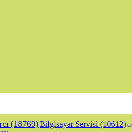
rcı
(18769)
Bilgisayar Servisi
(10612)
CA