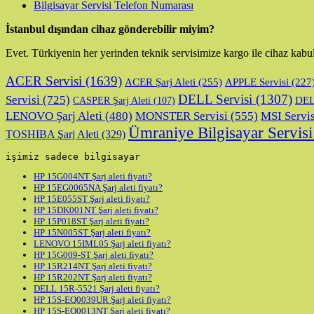
Bilgisayar Servisi Telefon Numarası
İstanbul dışından cihaz gönderebilir miyim?
Evet. Türkiyenin her yerinden teknik servisimize kargo ile cihaz kabu
ACER Servisi
(1639)
ACER Şarj Aleti
(255)
APPLE Servisi
(227
DELL Servisi
(1307)
Servisi
(725)
DELL
CASPER Şarj Aleti
(107)
LENOVO Şarj Aleti
(480)
MONSTER Servisi
(555)
MSI Servis
Ümraniye Bilgisayar Servisi
TOSHIBA Şarj Aleti
(329)
işimiz sadece bilgisayar
HP 15G004NT Şarj aleti fiyatı?
HP 15EG0065NA Şarj aleti fiyatı?
HP 15E055ST Şarj aleti fiyatı?
HP 15DK001NT Şarj aleti fiyatı?
HP 15P018ST Şarj aleti fiyatı?
HP 15N005ST Şarj aleti fiyatı?
LENOVO 15IML05 Şarj aleti fiyatı?
HP 15G009-ST Şarj aleti fiyatı?
HP 15R214NT Şarj aleti fiyatı?
HP 15R202NT Şarj aleti fiyatı?
DELL 15R-5521 Şarj aleti fiyatı?
HP 15S-EQ0039UR Şarj aleti fiyatı?
HP 15S-EQ0013NT Şarj aleti fiyatı?