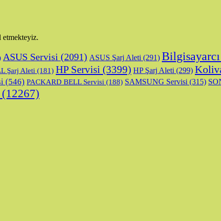
l etmekteyiz.
Bilgisayarcı
ASUS Servisi
(2091)
ASUS Şarj Aleti
(291)
)
Koliv
HP Servisi
(3399)
HP Şarj Aleti
(299)
 Şarj Aleti
(181)
i
(546)
SAMSUNG Servisi
(315)
SON
PACKARD BELL Servisi
(188)
(12267)