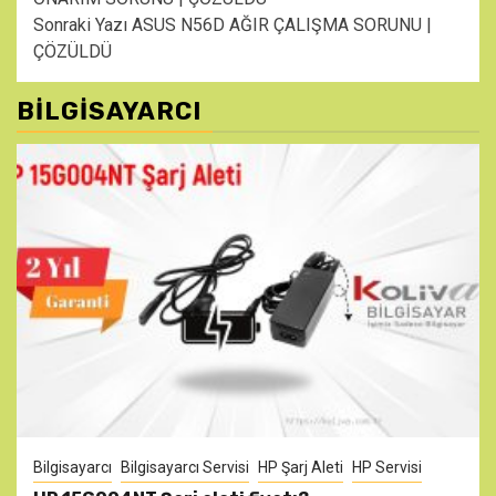
Reading
Sonraki Yazı
ASUS N56D AĞIR ÇALIŞMA SORUNU |
ÇÖZÜLDÜ
BILGISAYARCI
Bilgisayarcı
Bilgisayarcı Servisi
HP Şarj Aleti
HP Servisi