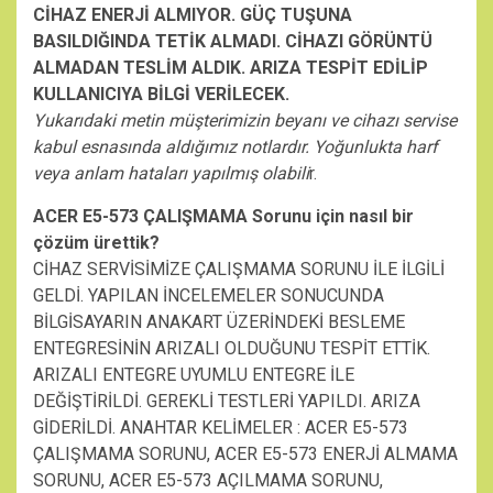
CİHAZ ENERJİ ALMIYOR. GÜÇ TUŞUNA
BASILDIĞINDA TETİK ALMADI. CİHAZI GÖRÜNTÜ
ALMADAN TESLİM ALDIK. ARIZA TESPİT EDİLİP
KULLANICIYA BİLGİ VERİLECEK.
Yukarıdaki metin müşterimizin beyanı ve cihazı servise
kabul esnasında aldığımız notlardır. Yoğunlukta harf
veya anlam hataları yapılmış olabili
r.
ACER E5-573 ÇALIŞMAMA Sorunu için nasıl bir
çözüm ürettik?
CİHAZ SERVİSİMİZE ÇALIŞMAMA SORUNU İLE İLGİLİ
GELDİ. YAPILAN İNCELEMELER SONUCUNDA
BİLGİSAYARIN ANAKART ÜZERİNDEKİ BESLEME
ENTEGRESİNİN ARIZALI OLDUĞUNU TESPİT ETTİK.
ARIZALI ENTEGRE UYUMLU ENTEGRE İLE
DEĞİŞTİRİLDİ. GEREKLİ TESTLERİ YAPILDI. ARIZA
GİDERİLDİ. ANAHTAR KELİMELER : ACER E5-573
ÇALIŞMAMA SORUNU, ACER E5-573 ENERJİ ALMAMA
SORUNU, ACER E5-573 AÇILMAMA SORUNU,