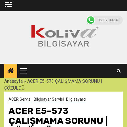
Skip
to
content
05337044543
Primary
Menu
Anasayfa
»
ACER E5-573 ÇALIŞMAMA SORUNU |
ÇÖZÜLDÜ
ACER Servisi
Bilgisayar Servisi
Bilgisayarcı
ACER E5-573
ÇALIŞMAMA SORUNU |