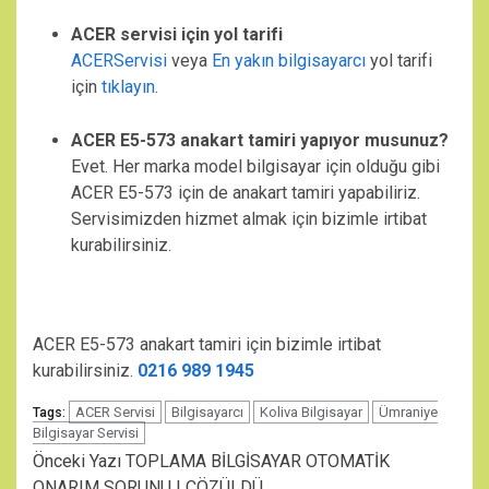
ACER servisi için yol tarifi
ACERServisi
veya
En yakın bilgisayarcı
yol tarifi
için
tıklayın
.
ACER E5-573 anakart tamiri yapıyor musunuz?
Evet. Her marka model bilgisayar için olduğu gibi
ACER E5-573 için de anakart tamiri yapabiliriz.
Servisimizden hizmet almak için bizimle irtibat
kurabilirsiniz.
ACER E5-573 anakart tamiri için bizimle irtibat
kurabilirsiniz.
0216 989 1945
ACER Servisi
Bilgisayarcı
Koliva Bilgisayar
Ümraniye
Tags:
Bilgisayar Servisi
Continue
Önceki Yazı
TOPLAMA BİLGİSAYAR OTOMATİK
ONARIM SORUNU | ÇÖZÜLDÜ