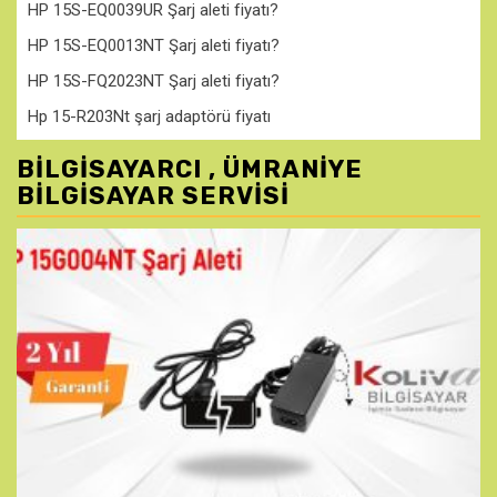
HP 15S-EQ0039UR Şarj aleti fiyatı?
HP 15S-EQ0013NT Şarj aleti fiyatı?
HP 15S-FQ2023NT Şarj aleti fiyatı?
Hp 15-R203Nt şarj adaptörü fiyatı
BILGISAYARCI , ÜMRANIYE
BILGISAYAR SERVISI