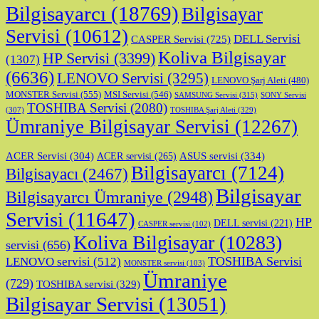
Bilgisayarcı
(18769)
Bilgisayar
Servisi
(10612)
DELL Servisi
CASPER Servisi
(725)
Koliva Bilgisayar
HP Servisi
(3399)
(1307)
(6636)
LENOVO Servisi
(3295)
LENOVO Şarj Aleti
(480)
MONSTER Servisi
(555)
MSI Servisi
(546)
SAMSUNG Servisi
(315)
SONY Servisi
TOSHIBA Servisi
(2080)
TOSHIBA Şarj Aleti
(329)
(307)
Ümraniye Bilgisayar Servisi
(12267)
ASUS servisi
(334)
ACER Servisi
(304)
ACER servisi
(265)
Bilgisayarcı
(7124)
Bilgisayacı
(2467)
Bilgisayar
Bilgisayarcı Ümraniye
(2948)
Servisi
(11647)
HP
DELL servisi
(221)
CASPER servisi
(102)
Koliva Bilgisayar
(10283)
servisi
(656)
TOSHIBA Servisi
LENOVO servisi
(512)
MONSTER servisi
(103)
Ümraniye
(729)
TOSHIBA servisi
(329)
Bilgisayar Servisi
(13051)