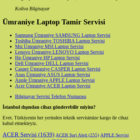
Koliva Bilgisayar
Ümraniye Laptop Tamir Servisi
Samsung Ümraniye SAMSUNG Laptop Servisi
Toshiba Ümraniye TOSHIBA Laptop Servisi
Msi Ümraniye MSI Laptop Servisi
Lenovo Ümraniye LENOVO Laptop Servisi
Hp Ümraniye HP Laptop Servisi
Dell Ümraniye DELL Laptop Servisi
Casper Ümraniye CASPER Laptop Servisi
Asus Ümraniye ASUS Laptop Servisi
Apple Ümraniye APPLE Laptop Servisi
Acer Ümraniye ACER Laptop Servisi
Bilgisayar Servisi Telefon Numarası
İstanbul dışından cihaz gönderebilir miyim?
Evet. Türkiyenin her yerinden teknik servisimize kargo ile cihaz
kabul etmekteyiz.
ACER Servisi
(1639)
ACER Şarj Aleti
(255)
APPLE Servisi