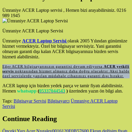
Ümraniye ACER Laptop servisi , Hemen bizi arayabilirsiniz. 0216
989 1945
Ümraniye ACER Laptop Servisi
Ümraniye
ACER Laptop Servisi
olarak 2005 Yılından günümüze
hizmet vermekteyiz. Özel bir bilgisayar servisiyiz. Yani garantisi
olmayan garanti dışı kalan ACER bilgisayarınıza bizden servis
hizmeti alabilirsiniz.
Eğer ACER bilgisayarınızın garantisi devam ediyorsa
ACER yetkili
servis
noktasından hizmet almanız daha doğru olacaktır. Aksi halde
özel servislerde yapılan müdahale cihazınızı garanti dışı bırakır.
ACER laptop için bizden yedek parça ve tamir fiyatı alabilirsiniz.
Hemen
whatsapp
(
05337044543
)
üzerinden yazın ön bilgi alın.
Tags:
Bilgisayar Servisi
Bilgisayarcı
Ümraniye ACER Laptop
Servisi
Continue Reading
Önceki Yazı
Acer Nxgaley0016120F0B57600 Ekran değişim fiyatı