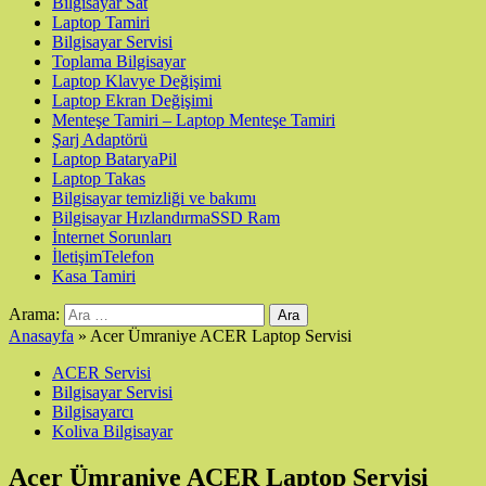
Bilgisayar Sat
Laptop Tamiri
Bilgisayar Servisi
Toplama Bilgisayar
Laptop Klavye Değişimi
Laptop Ekran Değişimi
Menteşe Tamiri – Laptop Menteşe Tamiri
Şarj Adaptörü
Laptop Batarya
Pil
Laptop Takas
Bilgisayar temizliği ve bakımı
Bilgisayar Hızlandırma
SSD Ram
İnternet Sorunları
İletişim
Telefon
Kasa Tamiri
Arama:
Anasayfa
»
Acer Ümraniye ACER Laptop Servisi
ACER Servisi
Bilgisayar Servisi
Bilgisayarcı
Koliva Bilgisayar
Acer Ümraniye ACER Laptop Servisi