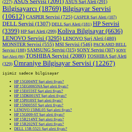
ASUS Servisi
(2091)
ASUS Şarj Aleti
(291)
(227)
Bilgisayarcı
(18769)
Bilgisayar Servisi
(10612)
CASPER Servisi
(725)
CASPER Şarj Aleti
(107)
HP Servisi
DELL Servisi
(1307)
DELL Şarj Aleti
(181)
Koliva Bilgisayar
(6636)
(3399)
HP Şarj Aleti
(299)
LENOVO Servisi
(3295)
LENOVO Şarj Aleti
(480)
MONSTER Servisi
(555)
MSI Servisi
(546)
PACKARD BELL
SAMSUNG Servisi
(315)
SONY Servisi
(307)
Servisi
(188)
SONY
TOSHIBA Servisi
(2080)
TOSHIBA Şarj Aleti
Şarj Aleti
(96)
Ümraniye Bilgisayar Servisi
(12267)
(329)
işimiz sadece bilgisayar
HP 15G004NT Şarj aleti fiyatı?
HP 15EG0065NA Şarj aleti fiyatı?
HP 15E055ST Şarj aleti fiyatı?
HP 15DK001NT Şarj aleti fiyatı?
HP 15P018ST Şarj aleti fiyatı?
HP 15N005ST Şarj aleti fiyatı?
LENOVO 15IML05 Şarj aleti fiyatı?
HP 15G009-ST Şarj aleti fiyatı?
HP 15R214NT Şarj aleti fiyatı?
HP 15R202NT Şarj aleti fiyatı?
DELL 15R-5521 Şarj aleti fiyatı?