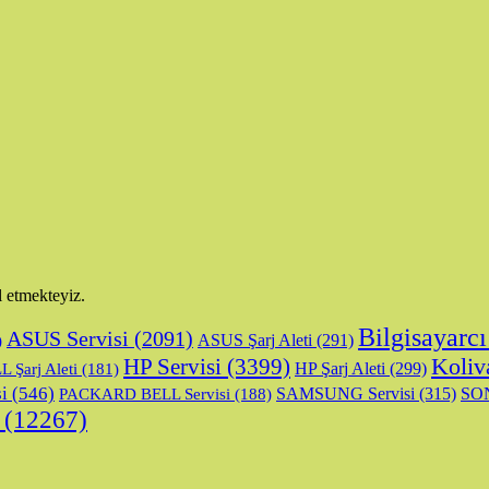
l etmekteyiz.
Bilgisayarcı
ASUS Servisi
(2091)
ASUS Şarj Aleti
(291)
)
Koliv
HP Servisi
(3399)
HP Şarj Aleti
(299)
 Şarj Aleti
(181)
i
(546)
SAMSUNG Servisi
(315)
SON
PACKARD BELL Servisi
(188)
(12267)