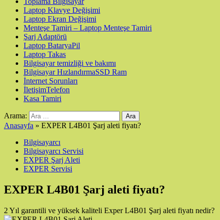
Toplama Bilgisayar
Laptop Klavye Değişimi
Laptop Ekran Değişimi
Menteşe Tamiri – Laptop Menteşe Tamiri
Şarj Adaptörü
Laptop Batarya
Pil
Laptop Takas
Bilgisayar temizliği ve bakımı
Bilgisayar Hızlandırma
SSD Ram
İnternet Sorunları
İletişim
Telefon
Kasa Tamiri
Arama:
Anasayfa
»
EXPER L4B01 Şarj aleti fiyatı?
Bilgisayarcı
Bilgisayarcı Servisi
EXPER Şarj Aleti
EXPER Servisi
EXPER L4B01 Şarj aleti fiyatı?
2 Yıl garantili ve yüksek kaliteli Exper L4B01 Şarj aleti fiyatı nedir?