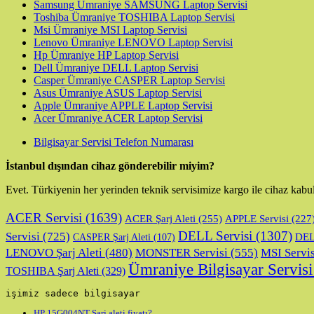
Samsung Ümraniye SAMSUNG Laptop Servisi
Toshiba Ümraniye TOSHIBA Laptop Servisi
Msi Ümraniye MSI Laptop Servisi
Lenovo Ümraniye LENOVO Laptop Servisi
Hp Ümraniye HP Laptop Servisi
Dell Ümraniye DELL Laptop Servisi
Casper Ümraniye CASPER Laptop Servisi
Asus Ümraniye ASUS Laptop Servisi
Apple Ümraniye APPLE Laptop Servisi
Acer Ümraniye ACER Laptop Servisi
Bilgisayar Servisi Telefon Numarası
İstanbul dışından cihaz gönderebilir miyim?
Evet. Türkiyenin her yerinden teknik servisimize kargo ile cihaz kabu
ACER Servisi
(1639)
ACER Şarj Aleti
(255)
APPLE Servisi
(227
DELL Servisi
(1307)
Servisi
(725)
DELL
CASPER Şarj Aleti
(107)
LENOVO Şarj Aleti
(480)
MONSTER Servisi
(555)
MSI Servis
Ümraniye Bilgisayar Servisi
TOSHIBA Şarj Aleti
(329)
işimiz sadece bilgisayar
HP 15G004NT Şarj aleti fiyatı?