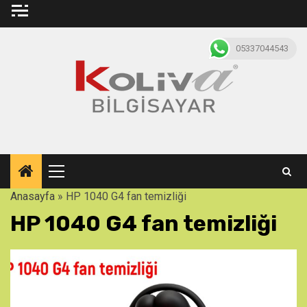
Skip
to
content
05337044543
Primary
Menu
Anasayfa
»
HP 1040 G4 fan temizliği
HP 1040 G4 fan temizliği