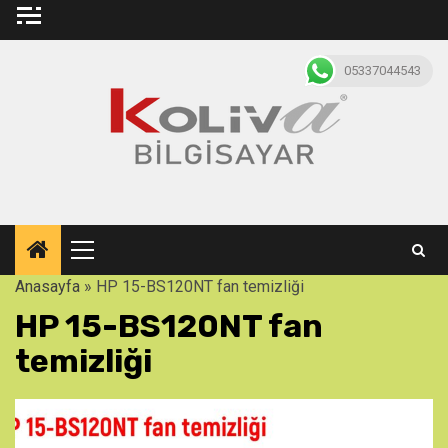
Skip
to
content
05337044543
Primary
Menu
Anasayfa
»
HP 15-BS120NT fan temizliği
HP 15-BS120NT fan
temizliği