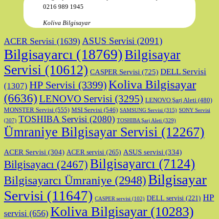
0216 989 1945
Koliva Bilgisayar
ASUS Servisi
(2091)
ACER Servisi
(1639)
Bilgisayarcı
(18769)
Bilgisayar
Servisi
(10612)
DELL Servisi
CASPER Servisi
(725)
Koliva Bilgisayar
HP Servisi
(3399)
(1307)
(6636)
LENOVO Servisi
(3295)
LENOVO Şarj Aleti
(480)
MONSTER Servisi
(555)
MSI Servisi
(546)
SAMSUNG Servisi
(315)
SONY Servisi
TOSHIBA Servisi
(2080)
TOSHIBA Şarj Aleti
(329)
(307)
Ümraniye Bilgisayar Servisi
(12267)
ASUS servisi
(334)
ACER Servisi
(304)
ACER servisi
(265)
Bilgisayarcı
(7124)
Bilgisayacı
(2467)
Bilgisayar
Bilgisayarcı Ümraniye
(2948)
Servisi
(11647)
HP
DELL servisi
(221)
CASPER servisi
(102)
Koliva Bilgisayar
(10283)
servisi
(656)