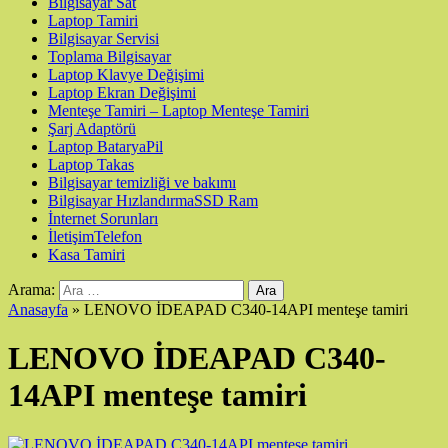
Bilgisayar Sat
Laptop Tamiri
Bilgisayar Servisi
Toplama Bilgisayar
Laptop Klavye Değişimi
Laptop Ekran Değişimi
Menteşe Tamiri – Laptop Menteşe Tamiri
Şarj Adaptörü
Laptop Batarya
Pil
Laptop Takas
Bilgisayar temizliği ve bakımı
Bilgisayar Hızlandırma
SSD Ram
İnternet Sorunları
İletişim
Telefon
Kasa Tamiri
Arama:
Anasayfa
»
LENOVO İDEAPAD C340-14API menteşe tamiri
LENOVO İDEAPAD C340-
14API menteşe tamiri