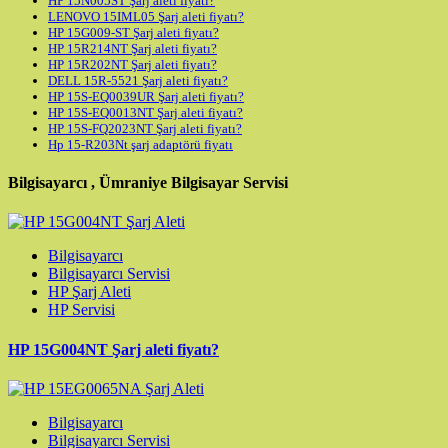
HP 15N005ST Şarj aleti fiyatı?
LENOVO 15IML05 Şarj aleti fiyatı?
HP 15G009-ST Şarj aleti fiyatı?
HP 15R214NT Şarj aleti fiyatı?
HP 15R202NT Şarj aleti fiyatı?
DELL 15R-5521 Şarj aleti fiyatı?
HP 15S-EQ0039UR Şarj aleti fiyatı?
HP 15S-EQ0013NT Şarj aleti fiyatı?
HP 15S-FQ2023NT Şarj aleti fiyatı?
Hp 15-R203Nt şarj adaptörü fiyatı
Bilgisayarcı , Ümraniye Bilgisayar Servisi
Bilgisayarcı
Bilgisayarcı Servisi
HP Şarj Aleti
HP Servisi
HP 15G004NT Şarj aleti fiyatı?
Bilgisayarcı
Bilgisayarcı Servisi