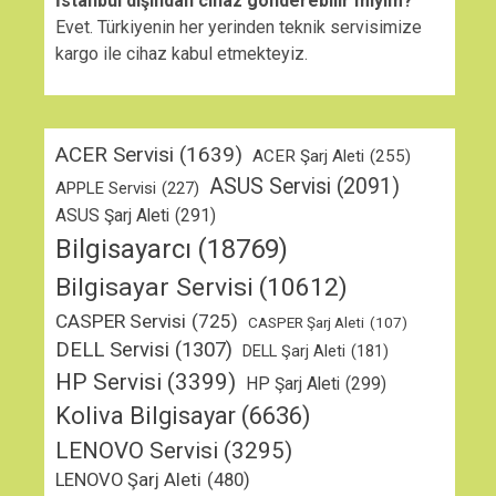
İstanbul dışından cihaz gönderebilir miyim?
Evet. Türkiyenin her yerinden teknik servisimize
kargo ile cihaz kabul etmekteyiz.
ACER Servisi
(1639)
ACER Şarj Aleti
(255)
ASUS Servisi
(2091)
APPLE Servisi
(227)
ASUS Şarj Aleti
(291)
Bilgisayarcı
(18769)
Bilgisayar Servisi
(10612)
CASPER Servisi
(725)
CASPER Şarj Aleti
(107)
DELL Servisi
(1307)
DELL Şarj Aleti
(181)
HP Servisi
(3399)
HP Şarj Aleti
(299)
Koliva Bilgisayar
(6636)
LENOVO Servisi
(3295)
LENOVO Şarj Aleti
(480)