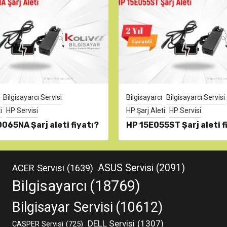
Bilgisayarcı Servisi
Bilgisayarcı
Bilgisayarcı Servisi
i
HP Servisi
HP Şarj Aleti
HP Servisi
065NA Şarj aleti fiyatı?
HP 15E055ST Şarj aleti f
ASUS Servisi
(2091)
ACER Servisi
(1639)
Bilgisayarcı
(18769)
Bilgisayar Servisi
(10612)
DELL Servisi
(1307)
CASPER Servisi
(725)