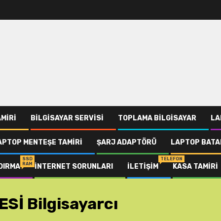
MIRI
BILGISAYAR SERVISI
TOPLAMA BILGISAYAR
LA
LAPTOP MENTEŞE TAMIRI
ŞARJ ADAPTÖRÜ
LAPTOP BATA
SSD
TELEFON
RAM
DIRMA
İNTERNET SORUNLARI
İLETIŞIM
KASA TAMIRI
İ Bilgisayarcı