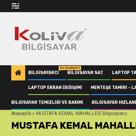
Skip
to
content
BILGISAYARCI
BILGISAYARCI
BILGISAYAR SAT
LAPTOP TA
LAPTOP EKRAN DEĞIŞIMI
MENTEŞE TAMIRI – 
BILGISAYAR TEMIZLIĞI VE BAKIMI
BILGISAYAR HIZLAN
Anasayfa
»
MUSTAFA KEMAL MAHALLESİ Bilgisayarcı
MUSTAFA KEMAL MAHALLES