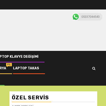
05337044543
PTOP KLAVYE DEĞIŞIMI
PIL
RYA
LAPTOP TAKAS
ÖZEL SERVIS